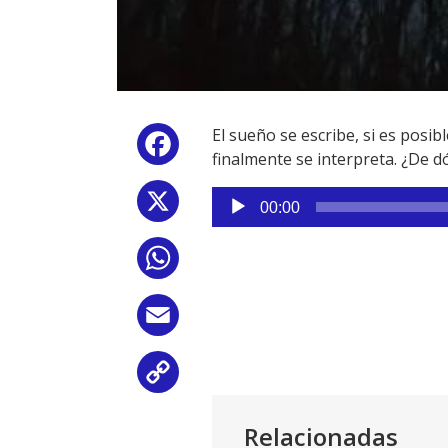
El sueño se escribe, si es posib
Facebook
finalmente se interpreta. ¿De 
Reproductor
X
00:00
de
audio
WhatsApp
Email
Copy
Link
Relacionadas