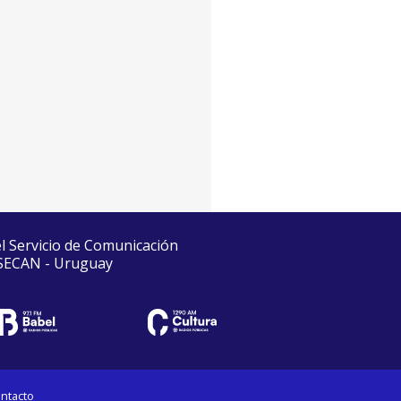
volumen.
el Servicio de Comunicación
 SECAN - Uruguay
ntacto