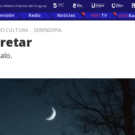
 los Medios Públicos del Uruguay
evisión
Radio
Noticias
TV
Ra
IO CULTURA
.
SERENDIPIA
.
pretar
alo.