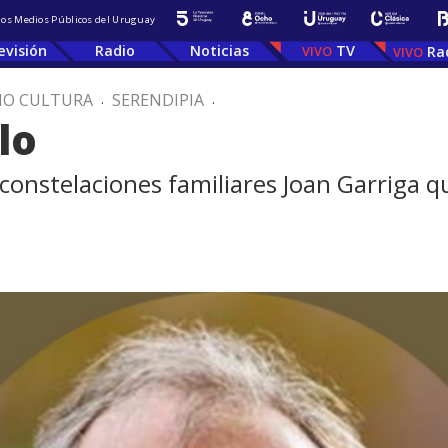
 los Medios Públicos del Uruguay
evisión
Radio
Noticias
TV
Ra
IO CULTURA
.
SERENDIPIA
.
lo
 constelaciones familiares Joan Garriga q