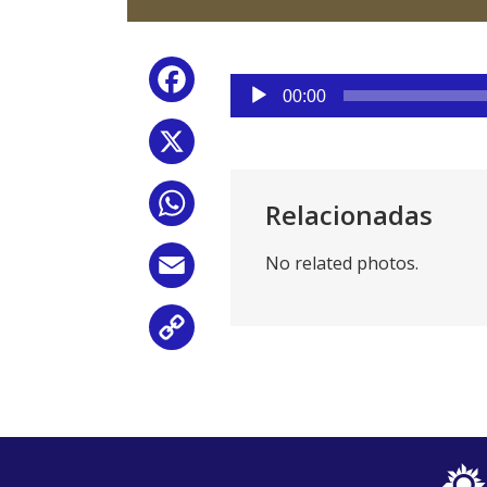
Reproductor
Facebook
de
00:00
audio
X
WhatsApp
Relacionadas
No related photos.
Email
Copy
Link