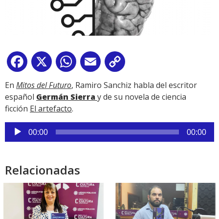
Facebook
X
WhatsApp
Email
Copy
Link
En
Mitos del Futuro
, Ramiro Sanchiz habla del escritor
español
Germán Sierra
y de su novela de ciencia
ficción
El artefacto
.
Reproductor
00:00
00:00
de
audio
Relacionadas