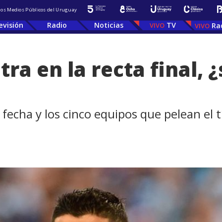
 los Medios Públicos del Uruguay
evisión
Radio
Noticias
TV
Ra
tra en la recta final, 
 fecha y los cinco equipos que pelean el 