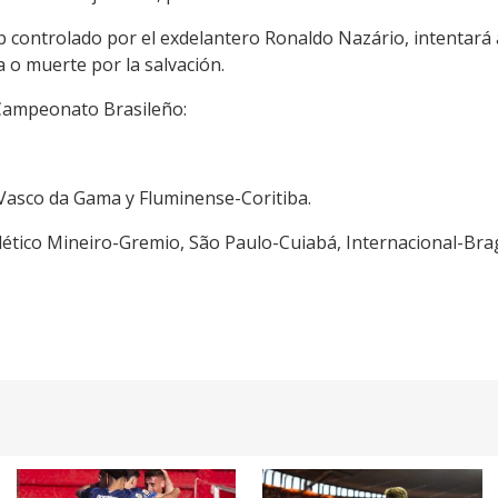
lub controlado por el exdelantero Ronaldo Nazário, intentará 
a o muerte por la salvación.
l Campeonato Brasileño:
Vasco da Gama y Fluminense-Coritiba.
ético Mineiro-Gremio, São Paulo-Cuiabá, Internacional-Brag