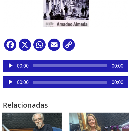
Facebook
X
WhatsApp
Email
Copy
Link
Reproductor
de
00:00
00:00
audio
Reproductor
00:00
00:00
de
audio
Relacionadas