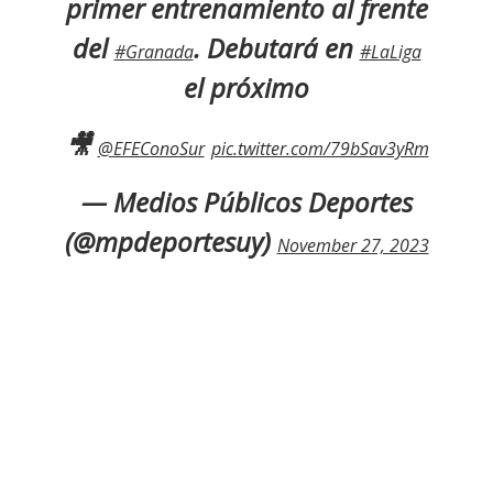
primer entrenamiento al frente
del
. Debutará en
#Granada
#LaLiga
el próximo
🎥
@EFEConoSur
pic.twitter.com/79bSav3yRm
— Medios Públicos Deportes
(@mpdeportesuy)
November 27, 2023