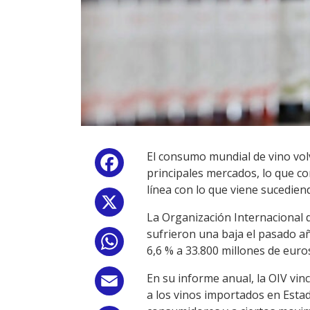
El consumo mundial de vino volv
Facebook
principales mercados, lo que co
línea con lo que viene sucedien
X
La Organización Internacional d
sufrieron una baja el pasado añ
WhatsApp
6,6 % a 33.800 millones de euros
En su informe anual, la OIV vi
Email
a los vinos importados en Esta