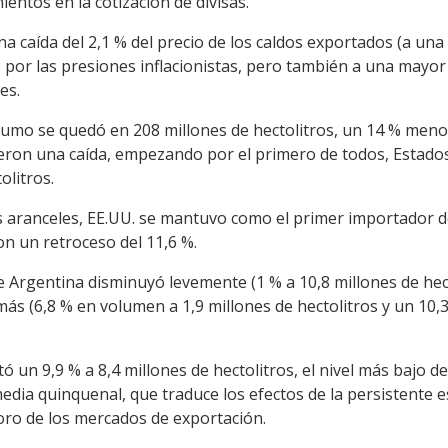
entos en la cotización de divisas.
a caída del 2,1 % del precio de los caldos exportados (a una 
os por las presiones inflacionistas, pero también a una mayo
es.
nsumo se quedó en 208 millones de hectolitros, un 14 % meno
ieron una caída, empezando por el primero de todos, Estado
olitros.
 aranceles, EE.UU. se mantuvo como el primer importador d
on un retroceso del 11,6 %.
 Argentina disminuyó levemente (1 % a 10,8 millones de hect
s (6,8 % en volumen a 1,9 millones de hectolitros y un 10,3
tó un 9,9 % a 8,4 millones de hectolitros, el nivel más bajo d
media quinquenal, que traduce los efectos de la persistente e
rioro de los mercados de exportación.