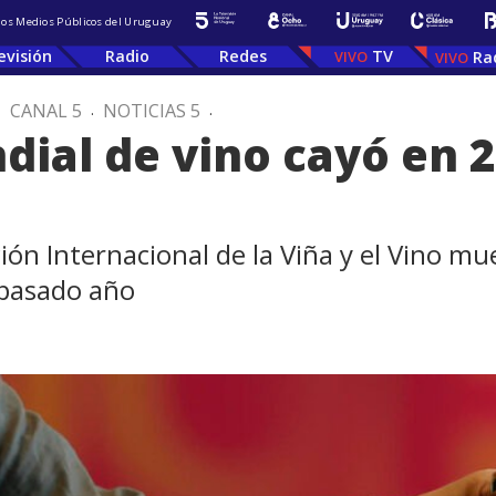
 los Medios Públicos del Uruguay
evisión
Radio
Redes
TV
Ra
.
CANAL 5
.
NOTICIAS 5
.
ial de vino cayó en 
ión Internacional de la Viña y el Vino mu
 pasado año