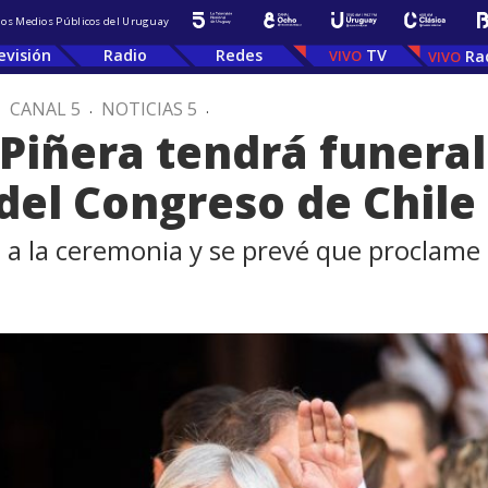
 los Medios Públicos del Uruguay
evisión
Radio
Redes
TV
Ra
.
CANAL 5
.
NOTICIAS 5
.
Piñera tendrá funeral
del Congreso de Chile
a a la ceremonia y se prevé que proclame