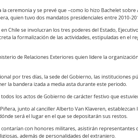
 a la ceremonia y se prevé que –como lo hizo Bachelet sobre
era, quien tuvo dos mandatos presidenciales entre 2010-20
n Chile se involucran los tres poderes del Estado, Ejecutivo, L
creta la formalización de las actividades, estipuladas en el 
inisterio de Relaciones Exteriores quien lidere la organizaci
onal por tres días, la sede del Gobierno, las instituciones p
r la bandera izada a media asta durante este periodo.
odos los actos de Gobierno de carácter festivo que estuvi
Piñera, junto al canciller Alberto Van Klaveren, establezcan 
 dónde será el lugar en el que se depositarán sus restos.
 contarían con honores militares, asistirán representantes 
eligiosas, además de personalidades del extranjero.