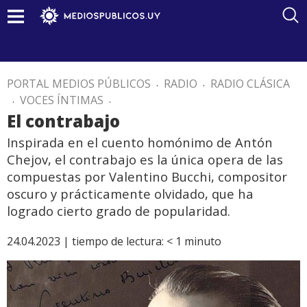
PORTAL MEDIOS PÚBLICOS
.
RADIO
.
RADIO CLÁSICA
.
VOCES ÍNTIMAS
.
El contrabajo
Inspirada en el cuento homónimo de Antón
Chejov, el contrabajo es la única opera de las
compuestas por Valentino Bucchi, compositor
oscuro y prácticamente olvidado, que ha
logrado cierto grado de popularidad.
24.04.2023 |
tiempo de lectura:
< 1
minuto