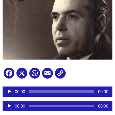
Facebook
X
WhatsApp
Email
Copy
Link
Reproductor
de
00:00
00:00
audio
Reproductor
00:00
00:00
de