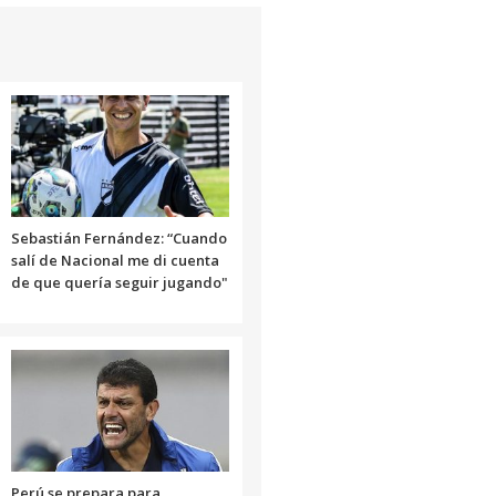
arriba/abajo
para
aumentar
o
disminuir
el
volumen.
Sebastián Fernández: “Cuando
salí de Nacional me di cuenta
de que quería seguir jugando"
Perú se prepara para