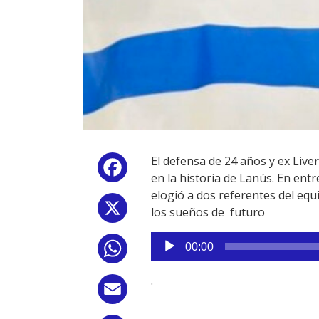
El defensa de 24 años y ex Live
Facebook
en la historia de Lanús. En entr
elogió a dos referentes del equ
X
los sueños de futuro
Reproductor
00:00
WhatsApp
de
audio
.
Email