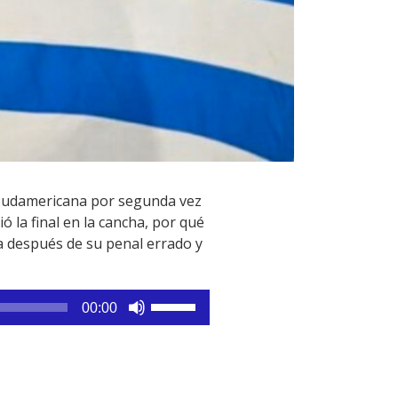
pa Sudamericana por segunda vez
ó la final en la cancha, por qué
a después de su penal errado y
Utiliza
00:00
las
teclas
de
flecha