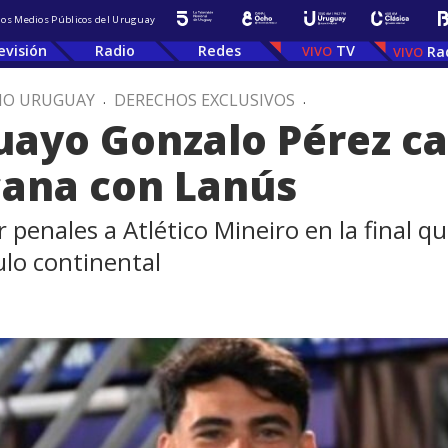
 los Medios Públicos del Uruguay
evisión
Radio
Redes
TV
Ra
IO URUGUAY
.
DERECHOS EXCLUSIVOS
.
uayo Gonzalo Pérez c
ana con Lanús
 penales a Atlético Mineiro en la final q
ulo continental