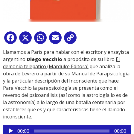
Facebook
X
WhatsApp
Email
Copy
Link
Llamamos a París para hablar con el escritor y ensayista
argentino
Diego Vecchio
a propósito de su libro
El
demonio telepático (Mardulce Editora)
que analiza la
obra de Levrero a partir de su Manual de Parapsicología
y la particular descripción del Inconsciente que hace.
Para Vecchio la parapsicología se presenta como el
reverso del psicoanálisis (así como la astrología lo es de
la astronomía) a lo largo de una batalla centenaria por
establecer qué es y qué características tiene el llamado
inconsciente.
Reproductor
00:00
00:00