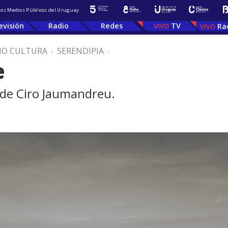
 los Medios Públicos del Uruguay
evisión
Radio
Redes
TV
Ra
IO CULTURA
.
SERENDIPIA
.
e
 de Ciro Jaumandreu.