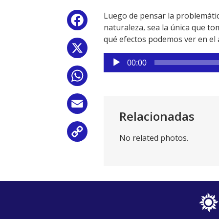
Luego de pensar la problemática 
Facebook
naturaleza, sea la única que t
qué efectos podemos ver en el a
X
Reproductor
00:00
de
WhatsApp
audio
Email
Relacionadas
Copy
No related photos.
Link