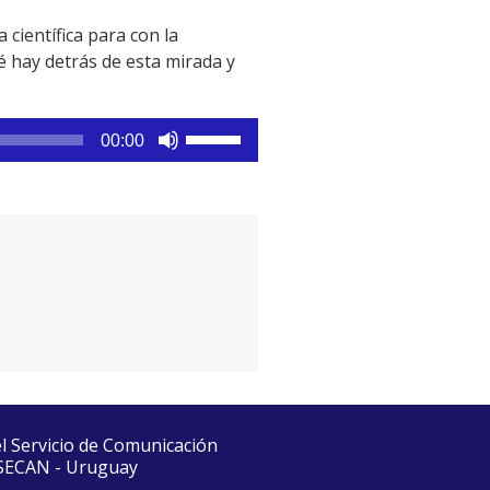
 científica para con la
 hay detrás de esta mirada y
Utiliza
00:00
las
teclas
de
flecha
arriba/abajo
para
aumentar
o
disminuir
el
volumen.
el Servicio de Comunicación
 SECAN - Uruguay