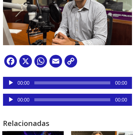
Facebook
X
WhatsApp
Email
Copy
Link
Reproductor
de
00:00
00:00
audio
Reproductor
00:00
00:00
de
audio
Relacionadas