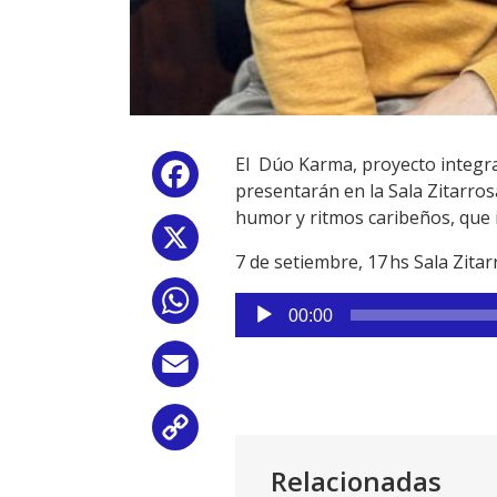
El Dúo Karma, proyecto integra
Facebook
presentarán en la Sala Zitarros
humor y ritmos caribeños, que i
X
7 de setiembre, 17 hs Sala Zita
WhatsApp
Reproductor
00:00
de
audio
Email
Copy
Relacionadas
Link