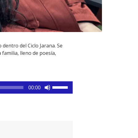
dentro del Ciclo Jarana. Se
 familia, lleno de poesía,
Utiliza
00:00
las
teclas
de
flecha
arriba/abajo
para
aumentar