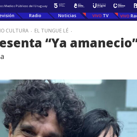
 los Medios Públicos del Uruguay
evisión
Radio
Noticias
TV
Ra
IO CULTURA
.
EL TUNGUE LÉ
.
resenta “Ya amanecio
sa