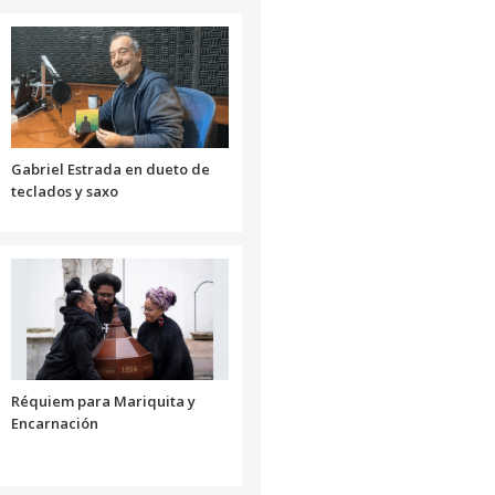
o
disminuir
el
volumen.
Gabriel Estrada en dueto de
teclados y saxo
Réquiem para Mariquita y
Encarnación