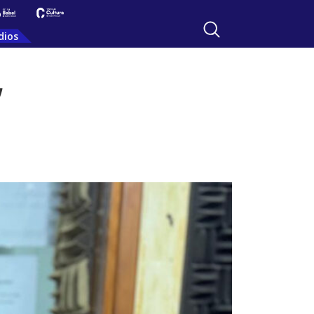
dios
”