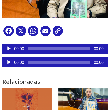
Facebook
X
WhatsApp
Email
Copy
Link
Reproductor
de
00:00
00:00
audio
Reproductor
00:00
00:00
de
audio
Relacionadas