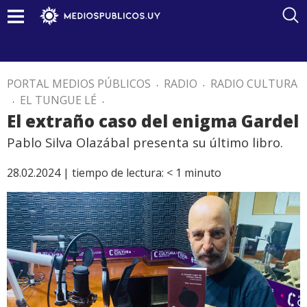
PORTAL MEDIOS PÚBLICOS
.
RADIO
.
RADIO CULTURA
.
EL TUNGUE LÉ
.
El extraño caso del enigma Gardel
Pablo Silva Olazábal presenta su último libro.
28.02.2024 |
tiempo de lectura:
< 1
minuto