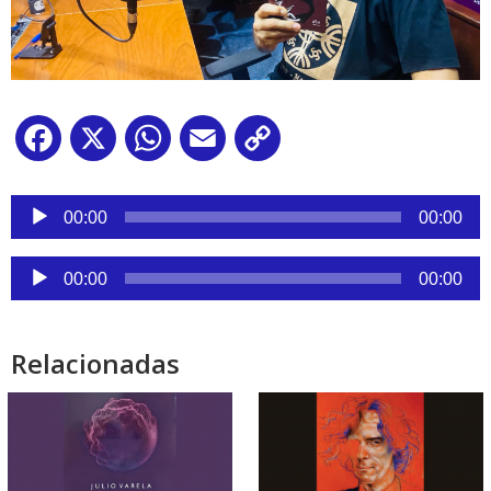
Facebook
X
WhatsApp
Email
Copy
Link
Reproductor
de
00:00
00:00
audio
Reproductor
00:00
00:00
de
audio
Relacionadas