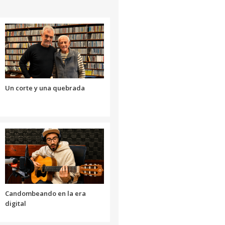
arriba/abajo
para
aumentar
o
disminuir
el
volumen.
Un corte y una quebrada
Candombeando en la era
digital