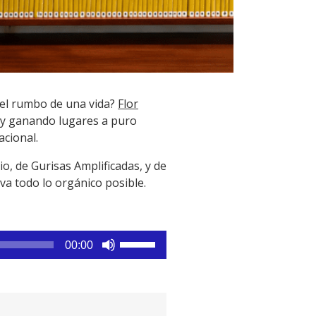
r el rumbo de una vida?
Flor
o y ganando lugares a puro
acional.
o, de Gurisas Amplificadas, y de
va todo lo orgánico posible.
Utiliza
00:00
las
teclas
de
flecha