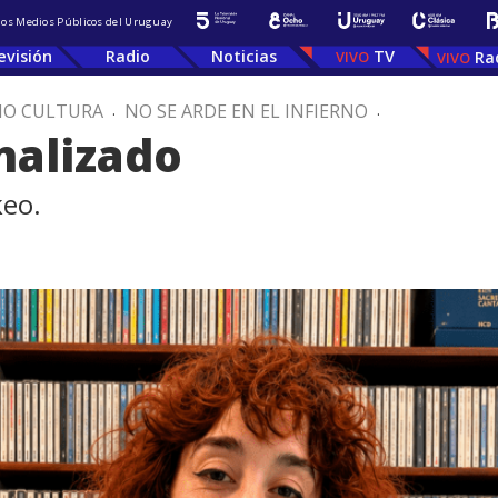
 los Medios Públicos del Uruguay
evisión
Radio
Noticias
TV
Ra
IO CULTURA
.
NO SE ARDE EN EL INFIERNO
.
nalizado
keo.