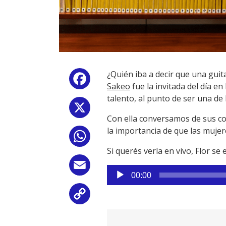
¿Quién iba a decir que una guit
Facebook
Sakeo
fue la invitada del día e
talento, al punto de ser una de
X
Con ella conversamos de sus com
la importancia de que las mujer
WhatsApp
Si querés verla en vivo, Flor se
Email
Reproductor
00:00
de
audio
Copy
Link