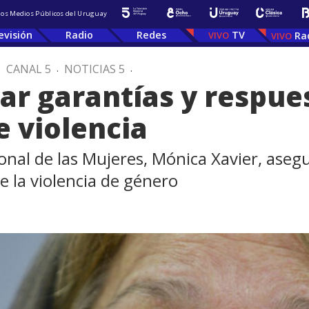
 los Medios Públicos del Uruguay
evisión
Radio
Redes
TV
Ra
.
CANAL 5
.
NOTICIAS 5
.
dar garantías y respue
e violencia
ional de las Mujeres, Mónica Xavier, ase
 la violencia de género