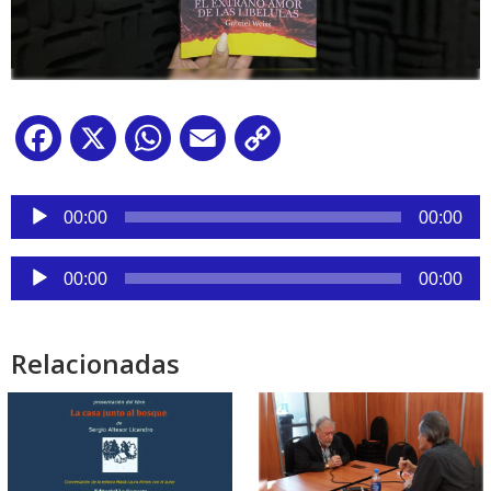
Facebook
X
WhatsApp
Email
Copy
Link
Reproductor
de
00:00
00:00
audio
Reproductor
00:00
00:00
de
audio
Relacionadas