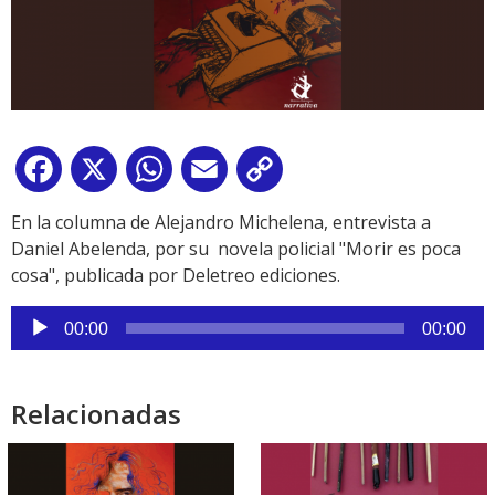
Facebook
X
WhatsApp
Email
Copy
Link
En la columna de Alejandro Michelena, entrevista a
Daniel Abelenda, por su novela policial "Morir es poca
cosa", publicada por Deletreo ediciones.
Reproductor
00:00
00:00
de
audio
Relacionadas