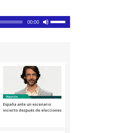
Utiliza
00:00
las
teclas
de
flecha
arriba/abajo
para
aumentar
o
disminuir
el
volumen.
España ante un escenario
incierto después de elecciones