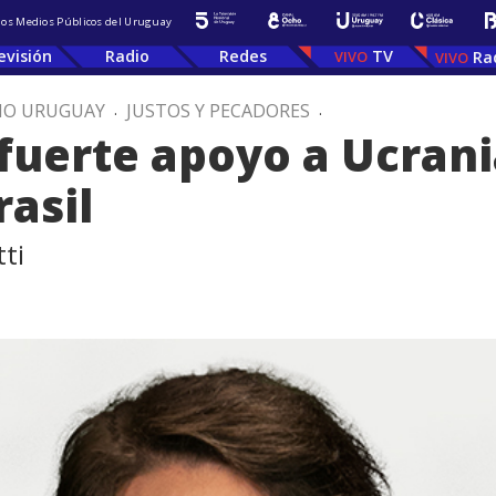
 los Medios Públicos del Uruguay
evisión
Radio
Redes
TV
Ra
IO URUGUAY
.
JUSTOS Y PECADORES
.
 fuerte apoyo a Ucrani
rasil
ti