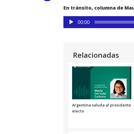
En tránsito, columna de Mau
Link
Reproductor
00:00
de
audio
Relacionadas
Argentina saluda al presidente
electo