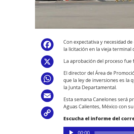
Con expectativa y necesidad de 
Facebook
la licitación en la vieja termina
La aprobación del proceso fue f
X
El director del Área de Promoció
WhatsApp
que la ley de inversiones es la 
la Junta Departamental.
Email
Esta semana Canelones será pre
Aguas Calientes, México con su 
Copy
Escucha el informe del cor
Link
Reproductor
00:00