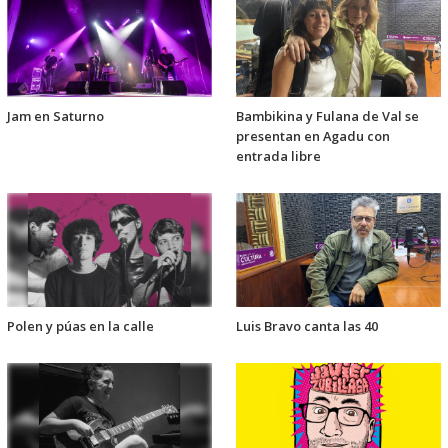
Jam en Saturno
Bambikina y Fulana de Val se
presentan en Agadu con
entrada libre
Polen y púas en la calle
Luis Bravo canta las 40