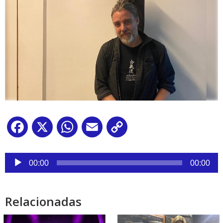
Facebook
X
WhatsApp
Email
Copy
Link
Reproductor
de
00:00
00:00
audio
Relacionadas