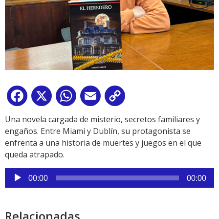
Facebook
X
WhatsApp
Email
Copy
Link
Una novela cargada de misterio, secretos familiares y
engaños. Entre Miami y Dublín, su protagonista se
enfrenta a una historia de muertes y juegos en el que
queda atrapado.
Reproductor
00:00
00:00
de
audio
Relacionadas