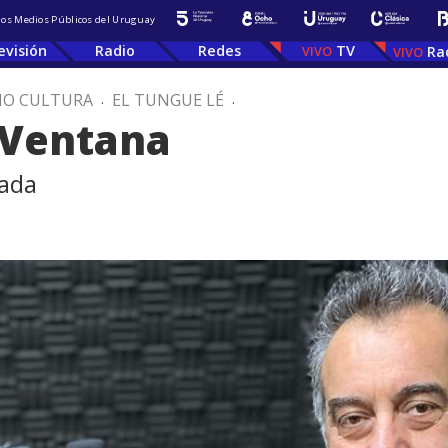
 los Medios Públicos del Uruguay
evisión
Radio
Redes
TV
Ra
IO CULTURA
.
EL TUNGUE LÉ
.
 Ventana
rada