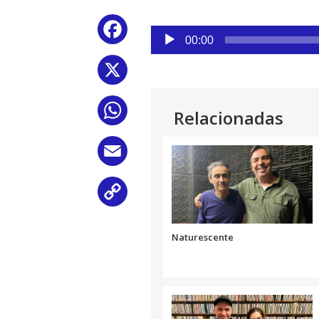
Reproductor
Facebook
de
00:00
audio
X
WhatsApp
Relacionadas
Email
Copy
Link
Naturescente