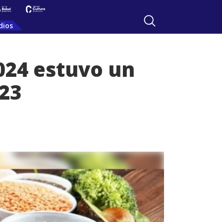
dios
2024 estuvo un
23