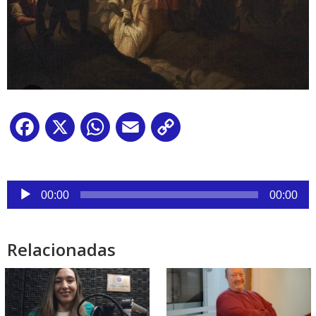
Facebook
X
WhatsApp
Email
Copy
Link
Reproductor
00:00
00:00
de
audio
Relacionadas