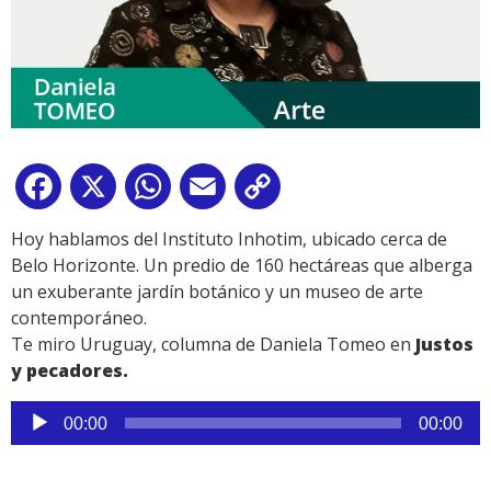
Facebook
X
WhatsApp
Email
Copy
Link
Hoy hablamos del Instituto Inhotim, ubicado cerca de
Belo Horizonte. Un predio de 160 hectáreas que alberga
un exuberante jardín botánico y un museo de arte
contemporáneo.
Te miro Uruguay, columna de Daniela Tomeo en
Justos
y pecadores.
Reproductor
00:00
00:00
de
audio