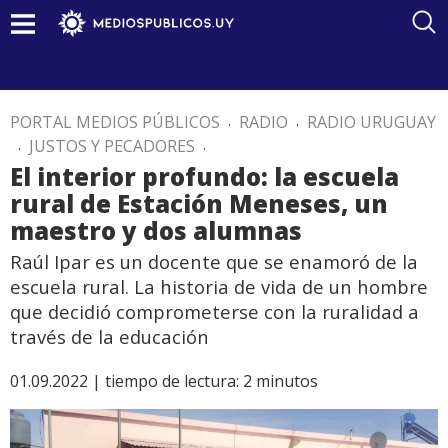
PORTAL MEDIOS PÚBLICOS
.
RADIO
.
RADIO URUGUAY
.
JUSTOS Y PECADORES
.
El interior profundo: la escuela
rural de Estación Meneses, un
maestro y dos alumnas
Raúl Ipar es un docente que se enamoró de la
escuela rural. La historia de vida de un hombre
que decidió comprometerse con la ruralidad a
través de la educación
01.09.2022 |
tiempo de lectura:
2
minutos