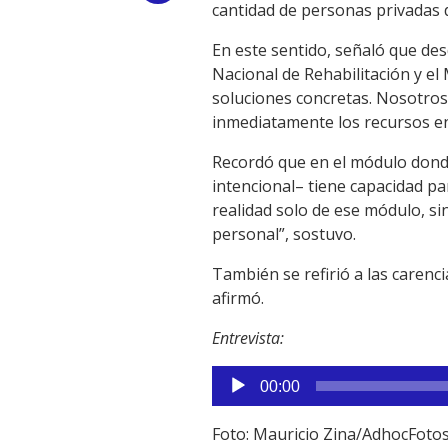
cantidad de personas privadas de
Link
En este sentido, señaló que des
Nacional de Rehabilitación y el 
soluciones concretas. Nosotros
inmediatamente los recursos en
Recordó que en el módulo donde
intencional– tiene capacidad p
realidad solo de ese módulo, si
personal”, sostuvo.
También se refirió a las caren
afirmó.
Entrevista:
Reproductor
00:00
de
audio
Foto: Mauricio Zina/AdhocFoto