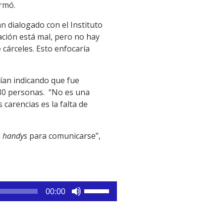
irmó.
n dialogado con el Instituto
uación está mal, pero no hay
cárceles. Esto enfocaría
ían indicando que fue
780 personas. “No es una
carencias es la falta de
a
handys
para comunicarse”,
Utiliza
00:00
las
teclas