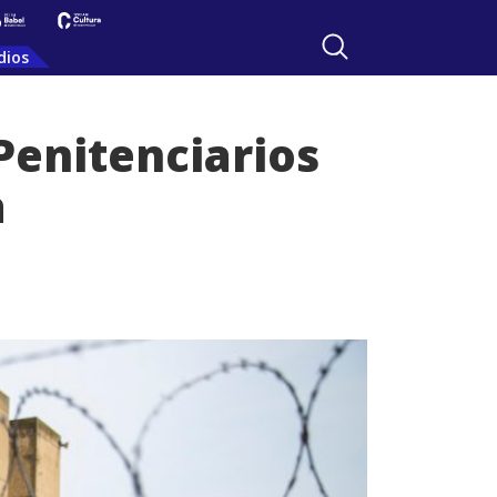
dios
Penitenciarios
a