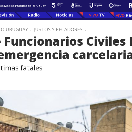
 los Medios Públicos del Uruguay
evisión
Radio
Noticias
TV
Ra
IO URUGUAY
.
JUSTOS Y PECADORES
.
 Funcionarios Civiles 
 emergencia carcelari
ctimas fatales