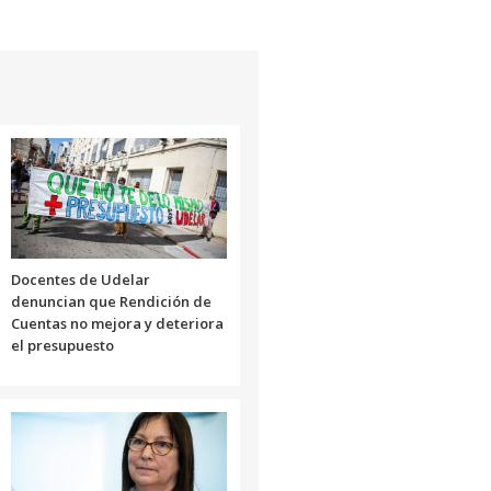
de
flecha
arriba/abajo
para
aumentar
o
disminuir
el
volumen.
Docentes de Udelar
denuncian que Rendición de
Cuentas no mejora y deteriora
el presupuesto