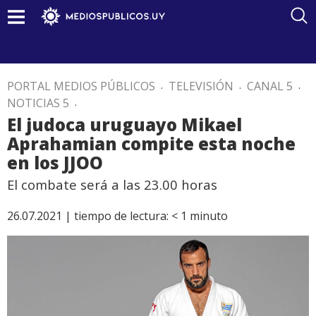
PORTAL MEDIOS PÚBLICOS
.
TELEVISIÓN
.
CANAL 5
.
NOTICIAS 5
.
El judoca uruguayo Mikael
Aprahamian compite esta noche
en los JJOO
El combate será a las 23.00 horas
26.07.2021 |
tiempo de lectura:
< 1
minuto