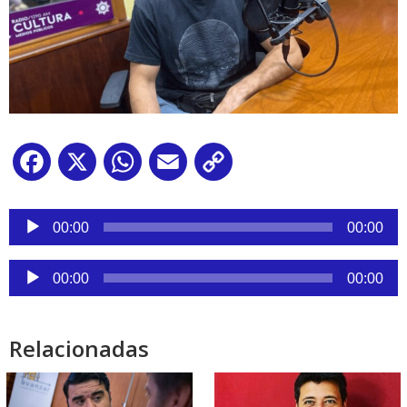
Facebook
X
WhatsApp
Email
Copy
Link
Reproductor
de
00:00
00:00
audio
Reproductor
00:00
00:00
de
audio
Relacionadas