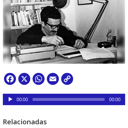
Facebook
X
WhatsApp
Email
Copy
Link
Reproductor
de
00:00
00:00
audio
Relacionadas