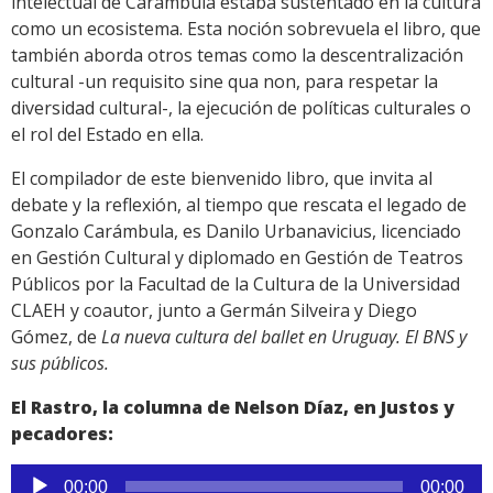
intelectual de Carámbula estaba sustentado en la cultura
como un ecosistema. Esta noción sobrevuela el libro, que
también aborda otros temas como la descentralización
cultural -un requisito sine qua non, para respetar la
diversidad cultural-, la ejecución de políticas culturales o
el rol del Estado en ella.
El compilador de este bienvenido libro, que invita al
debate y la reflexión, al tiempo que rescata el legado de
Gonzalo Carámbula, es Danilo Urbanavicius, licenciado
en Gestión Cultural y diplomado en Gestión de Teatros
Públicos por la Facultad de la Cultura de la Universidad
CLAEH y coautor, junto a Germán Silveira y Diego
Gómez, de
La nueva cultura del ballet en Uruguay. El BNS y
sus públicos.
El Rastro, la columna de Nelson Díaz, en Justos y
pecadores:
Reproductor
00:00
00:00