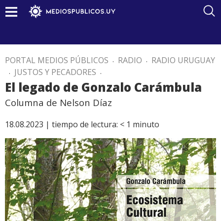
PORTAL MEDIOS PÚBLICOS
.
RADIO
.
RADIO URUGUAY
.
JUSTOS Y PECADORES
.
El legado de Gonzalo Carámbula
Columna de Nelson Díaz
18.08.2023 |
tiempo de lectura:
< 1
minuto