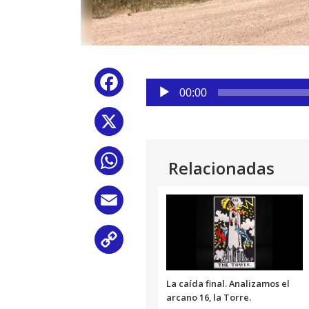
Reproductor
Facebook
de
00:00
audio
X
WhatsApp
Relacionadas
Email
Copy
Link
La caída final. Analizamos el
arcano 16, la Torre.