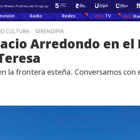
 los Medios Públicos del Uruguay
evisión
Radio
Redes
TV
Ra
IO CULTURA
.
SERENDIPIA
.
racio Arredondo en el
Teresa
en la frontera esteña. Conversamos con e