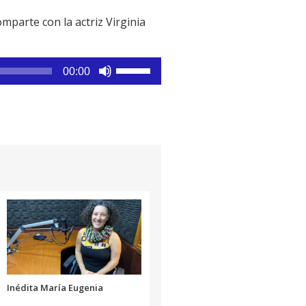
mparte con la actriz Virginia
Utiliza
00:00
las
teclas
de
flecha
arriba/abajo
para
aumentar
o
disminuir
el
volumen.
Inédita María Eugenia