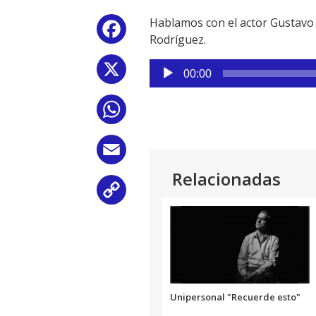
Hablamos con el actor Gustavo A
Facebook
Rodríguez.
Reproductor
X
00:00
de
audio
WhatsApp
Email
Relacionadas
Copy
Link
Unipersonal "Recuerde esto"