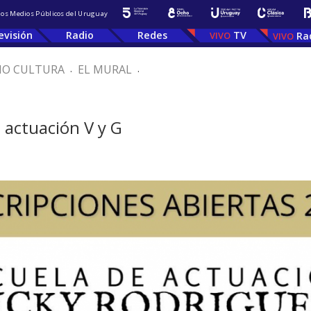
 los Medios Públicos del Uruguay
evisión
Radio
Redes
TV
Ra
IO CULTURA
.
EL MURAL
.
e actuación V y G