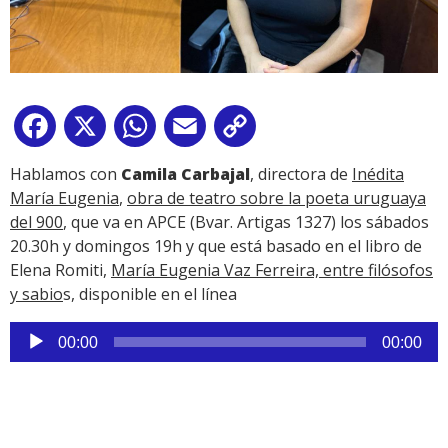
Facebook
X
WhatsApp
Email
Copy
Link
Hablamos con
Camila Carbajal
, directora de
Inédita
María Eugenia
,
obra de teatro sobre la poeta uruguaya
del 900
, que va en APCE (Bvar. Artigas 1327) los sábados
20.30h y domingos 19h y que está basado en el libro de
Elena Romiti,
María Eugenia Vaz Ferreira, entre filósofos
y sabio
s, disponible en el línea
Reproductor
00:00
00:00
de
audio