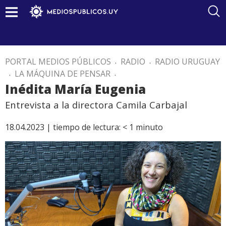
PORTAL MEDIOS PÚBLICOS
.
RADIO
.
RADIO URUGUAY
.
LA MÁQUINA DE PENSAR
.
Inédita María Eugenia
Entrevista a la directora Camila Carbajal
18.04.2023 |
tiempo de lectura:
< 1
minuto