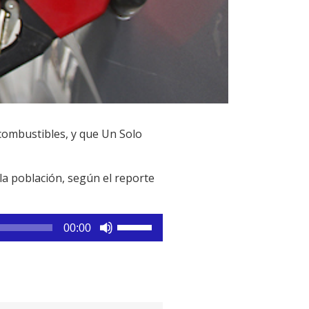
 combustibles, y que Un Solo
la población, según el reporte
Utiliza
00:00
las
teclas
de
flecha
arriba/abajo