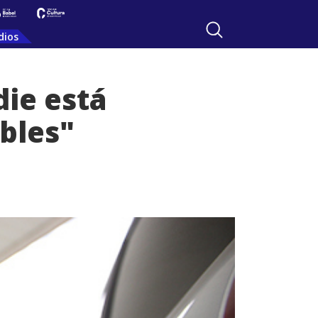
dios
die está
bles"