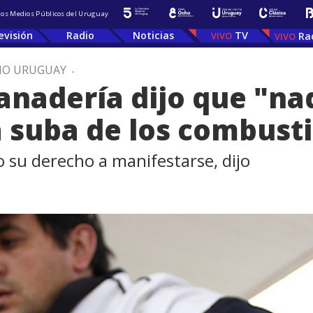
 los Medios Públicos del Uruguay
evisión
Radio
Noticias
TV
Ra
IO URUGUAY
.
anadería dijo que "na
 suba de los combusti
 su derecho a manifestarse, dijo