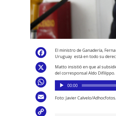
El ministro de Ganadería, Ferna
Facebook
Uruguay está en todo su derec
Matto insistió en que al subsid
X
del corresponsal Aldo Difilippo.
WhatsApp
Reproductor
00:00
de
audio
Email
Foto: Javier Calvelo/Adhocfotos.
Copy