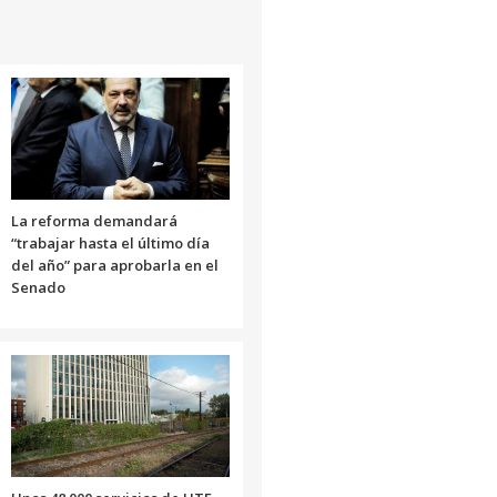
para
aumentar
o
disminuir
el
volumen.
La reforma demandará
“trabajar hasta el último día
del año” para aprobarla en el
Senado