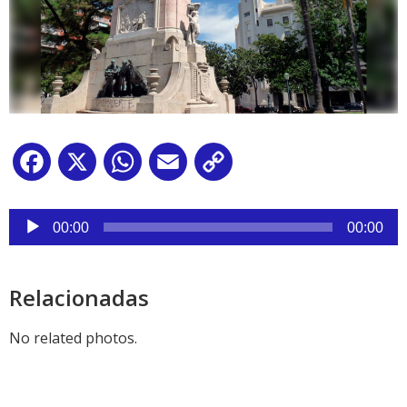
Facebook
X
WhatsApp
Email
Copy
Link
Reproductor
de
00:00
00:00
audio
Relacionadas
No related photos.