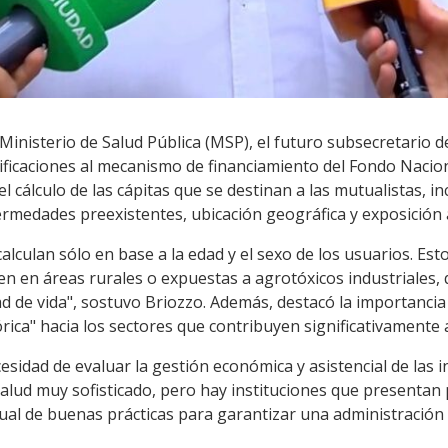
 Ministerio de Salud Pública (MSP), el futuro subsecretario d
ficaciones al mecanismo de financiamiento del Fondo Naciona
el cálculo de las cápitas que se destinan a las mutualistas, 
medades preexistentes, ubicación geográfica y exposición 
calculan sólo en base a la edad y el sexo de los usuarios. E
en en áreas rurales o expuestas a agrotóxicos industriales,
d de vida", sostuvo Briozzo. Además, destacó la importancia d
ica" hacia los sectores que contribuyen significativamente a
sidad de evaluar la gestión económica y asistencial de las i
salud muy sofisticado, pero hay instituciones que presentan
l de buenas prácticas para garantizar una administración ef