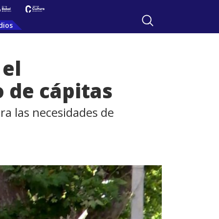
dios
 el
o de cápitas
era las necesidades de