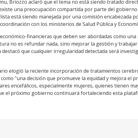
smu, Briozzo aclaró que el tema no está siendo tratado dire
 existe una preocupación compartida por parte del gobierno 
tualista está siendo manejada por una comisión encabezada p
n coordinación con los ministerios de Salud Pública y Economí
s económico-financieras que deben ser abordadas como una p
ra no es refundar nada, sino mejorar la gestión y trabajar
destacó que cualquier irregularidad detectada será investig
ario elogió la reciente incorporación de tratamientos cereb
la como "una decisión que promueve la equidad y mejora el p
ares encefálicos, especialmente mujeres, quienes tienen may
e el próximo gobierno continuará fortaleciendo esta platafo