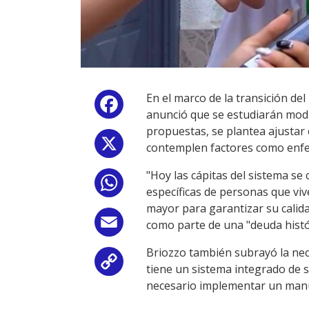
En el marco de la transición del
Facebook
anunció que se estudiarán modi
propuestas, se plantea ajustar 
X
contemplen factores como enfer
"Hoy las cápitas del sistema se 
WhatsApp
específicas de personas que viv
mayor para garantizar su calida
Email
como parte de una "deuda histór
Briozzo también subrayó la nece
Copy
tiene un sistema integrado de 
necesario implementar un manua
Link