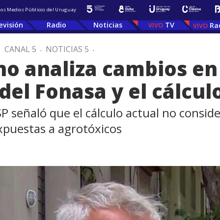
 los Medios Públicos del Uruguay
evisión
Radio
Noticias
TV
Ra
.
CANAL 5
.
NOTICIAS 5
.
no analiza cambios en
el Fonasa y el cálcul
P señaló que el cálculo actual no consid
xpuestas a agrotóxicos