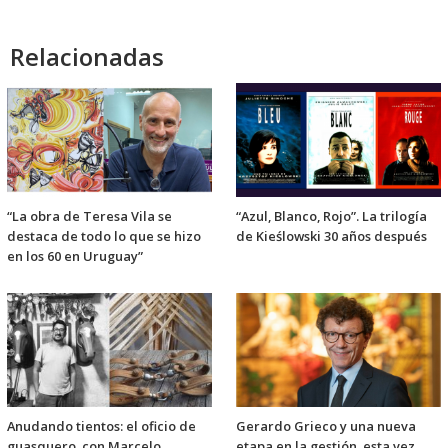
audio
Relacionadas
“La obra de Teresa Vila se
“Azul, Blanco, Rojo”. La trilogía
destaca de todo lo que se hizo
de Kieślowski 30 años después
en los 60 en Uruguay”
Anudando tientos: el oficio de
Gerardo Grieco y una nueva
guasquero, con Marcelo
etapa en la gestión, esta vez