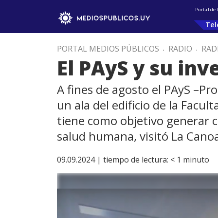
Portal de
Tel
PORTAL MEDIOS PÚBLICOS
.
RADIO
.
RAD
El PAyS y su in
A fines de agosto el PAyS –P
un ala del edificio de la Facu
tiene como objetivo generar c
salud humana, visitó La Canoa
09.09.2024 |
tiempo de lectura:
< 1
minuto