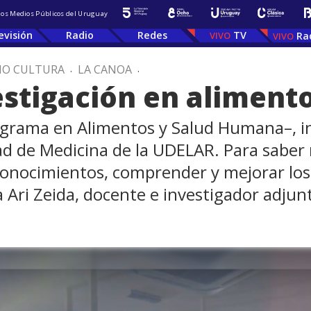
 los Medios Públicos del Uruguay
evisión
Radio
Redes
TV
Ra
IO CULTURA
.
LA CANOA
.
vestigación en aliment
rograma en Alimentos y Salud Humana–, i
ltad de Medicina de la UDELAR. Para saber
onocimientos, comprender y mejorar los 
 Ari Zeida, docente e investigador adjun