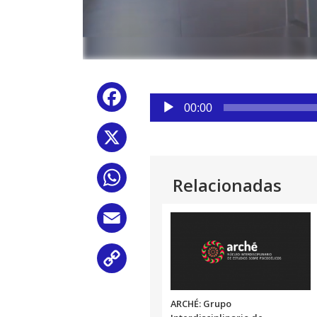
Reproductor
Facebook
de
00:00
audio
X
WhatsApp
Relacionadas
Email
Copy
Link
ARCHÉ: Grupo