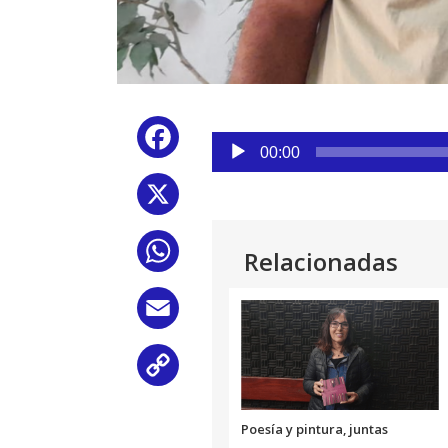
Reproductor
Facebook
de
00:00
audio
X
WhatsApp
Relacionadas
Email
Copy
Link
Poesía y pintura, juntas