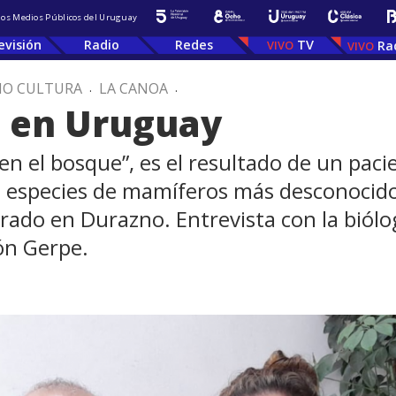
 los Medios Públicos del Uruguay
evisión
Radio
Redes
TV
Ra
IO CULTURA
.
LA CANOA
.
a en Uruguay
en el bosque”, es el resultado de un paci
s especies de mamíferos más desconocido
rado en Durazno. Entrevista con la biólo
ón Gerpe.