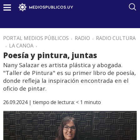
PORTAL MEDIOS PÚBLICOS
.
RADIO
.
RADIO CULTURA
.
LA CANOA
.
Poesía y pintura, juntas
Nany Salazar es artista plástica y abogada.
"Taller de Pintura" es su primer libro de poesía,
donde refleja la inspiración encontrada en el
oficio de pintar.
26.09.2024 |
tiempo de lectura:
< 1
minuto