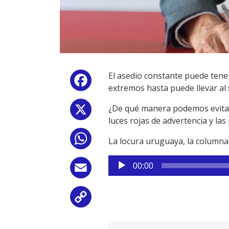
El asedio constante puede tene
Facebook
extremos hasta puede llevar al s
¿De qué manera podemos evitar 
X
luces rojas de advertencia y las
WhatsApp
La locura uruguaya, la columna
Reproductor
00:00
Email
de
audio
Copy
Link