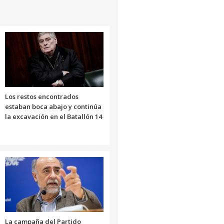
para
aumentar
o
disminuir
el
volumen.
Los restos encontrados
estaban boca abajo y continúa
la excavación en el Batallón 14
La campaña del Partido