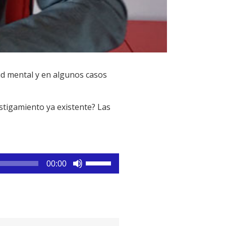
ud mental y en algunos casos
stigamiento ya existente? Las
Utiliza
00:00
las
teclas
de
flecha
arriba/abajo