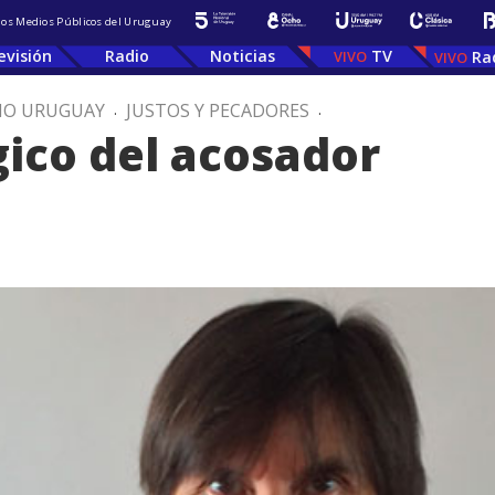
 los Medios Públicos del Uruguay
evisión
Radio
Noticias
TV
Ra
IO URUGUAY
.
JUSTOS Y PECADORES
.
ógico del acosador