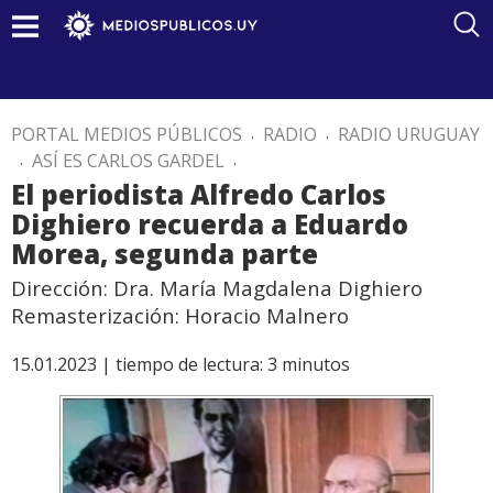
PORTAL MEDIOS PÚBLICOS
.
RADIO
.
RADIO URUGUAY
.
ASÍ ES CARLOS GARDEL
.
El periodista Alfredo Carlos
Dighiero recuerda a Eduardo
Morea, segunda parte
Dirección: Dra. María Magdalena Dighiero
Remasterización: Horacio Malnero
15.01.2023 |
tiempo de lectura:
3
minutos