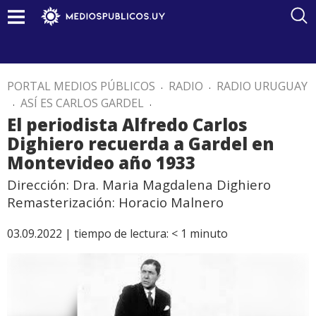
PORTAL MEDIOS PÚBLICOS
.
RADIO
.
RADIO URUGUAY
.
ASÍ ES CARLOS GARDEL
.
El periodista Alfredo Carlos
Dighiero recuerda a Gardel en
Montevideo año 1933
Dirección: Dra. Maria Magdalena Dighiero
Remasterización: Horacio Malnero
03.09.2022 |
tiempo de lectura:
< 1
minuto