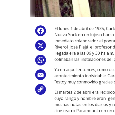
El lunes 1 de abril de 1935, Ca
Facebook
Nueva York en un lujoso barco 
inmediato colaborador el poeta
X
Riverol. José Plajá el profesor 
llegada era a las 06 y 30 hs a
colmaban las instalaciones del
WhatsApp
Ya en aquel entonces, como ocur
Email
acontecimiento inolvidable. Ga
"estoy muy conmovido gracias q
Copy
El martes 2 de abril era recibi
cuyo rango y nombre eran gener
Link
muchas notas en los diarios y r
cine teatro Paramount con un e