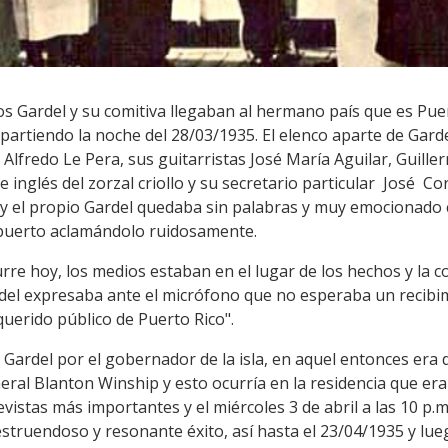
rlos Gardel y su comitiva llegaban al hermano país que es Pue
partiendo la noche del 28/03/1935. El elenco aparte de Gard
 Alfredo Le Pera, sus guitarristas José María Aguilar, Guil
de inglés del zorzal criollo y su secretario particular José 
.m. y el propio Gardel quedaba sin palabras y muy emocionad
 puerto aclamándolo ruidosamente.
re hoy, los medios estaban en el lugar de los hechos y la co
rdel expresaba ante el micrófono que no esperaba un recibi
uerido público de Puerto Rico".
do Gardel por el gobernador de la isla, en aquel entonces er
al Blanton Winship y esto ocurría en la residencia que era 
evistas más importantes y el miércoles 3 de abril a las 10 p.
struendoso y resonante éxito, así hasta el 23/04/1935 y lue