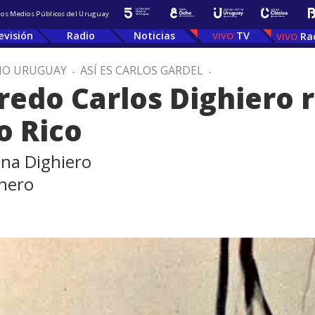
 los Medios Públicos del Uruguay
evisión
Radio
Noticias
TV
Ra
IO URUGUAY
.
ASÍ ES CARLOS GARDEL
.
fredo Carlos Dighiero 
o Rico
ena Dighiero
lnero