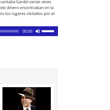
 cantaba Gardel varias veces
endo dinero encontraban en la
os los lugares visitados por el
Utiliza
00:00
las
teclas
de
flecha
arriba/abajo
para
aumentar
o
disminuir
el
volumen.