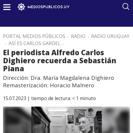
PORTAL MEDIOS PÚBLICOS
.
RADIO
.
RADIO URUGUAY
.
ASÍ ES CARLOS GARDEL
.
El periodista Alfredo Carlos
Dighiero recuerda a Sebastián
Piana
Dirección: Dra. María Magdalena Dighiero
Remasterización: Horacio Malnero
15.07.2023 |
tiempo de lectura:
< 1
minuto