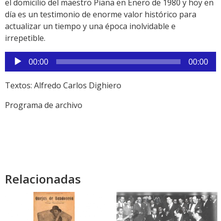
el domicilio del maestro Piana en Enero de 1980 y hoy en
día es un testimonio de enorme valor histórico para
actualizar un tiempo y una época inolvidable e
irrepetible.
Reproductor
00:00
00:00
de
audio
Textos: Alfredo Carlos Dighiero
Programa de archivo
Relacionadas