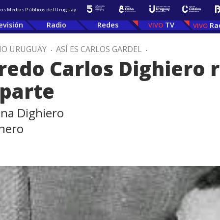
 los Medios Públicos del Uruguay
evisión
Radio
Redes
TV
Ra
IO URUGUAY
.
ASÍ ES CARLOS GARDEL
.
fredo Carlos Dighiero 
 parte
ena Dighiero
lnero