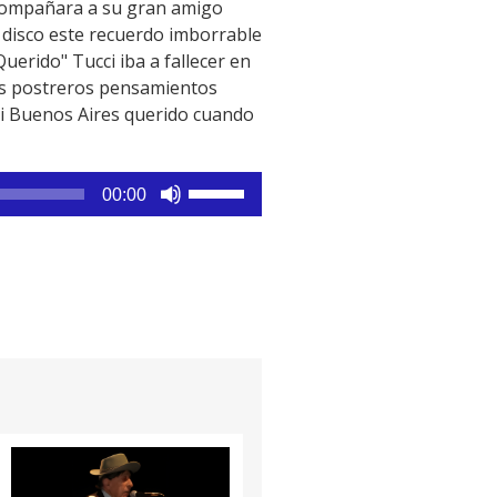
acompañara a su gran amigo
el disco este recuerdo imborrable
uerido" Tucci iba a fallecer en
sus postreros pensamientos
Mi Buenos Aires querido cuando
Utiliza
00:00
las
teclas
de
flecha
arriba/abajo
para
aumentar
o
disminuir
el
volumen.