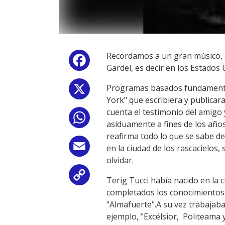
Recordamos a un gran músico, di
Facebook
Gardel, es decir en los Estado
Programas basados fundamenta
X
York" que escribiera y publicar
cuenta el testimonio del amigo 
WhatsApp
asiduamente a fines de los año
reafirma todo lo que se sabe d
Email
en la ciudad de los rascacielos,
olvidar.
Copy
Terig Tucci había nacido en la
completados los conocimientos
Link
"Almafuerte".A su vez trabajab
ejemplo, "Excélsior, Politeama 