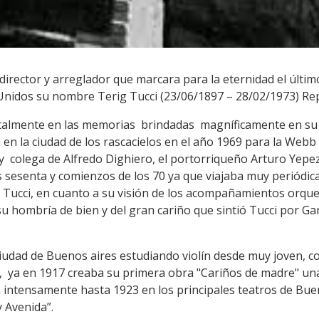
rector y arreglador que marcara para la eternidad el último
s Unidos su nombre Terig Tucci (23/06/1897 – 28/02/1973) Re
lmente en las memorias brindadas magníficamente en su l
a en la ciudad de los rascacielos en el año 1969 para la Web
y colega de Alfredo Dighiero, el portorriqueño Arturo Yepez
s sesenta y comienzos de los 70 ya que viajaba muy periódi
e Tucci, en cuanto a su visión de los acompañamientos orque
 su hombría de bien y del gran cariño que sintió Tucci por Ga
 ciudad de Buenos aires estudiando violín desde muy joven,
, ya en 1917 creaba su primera obra "Cariños de madre" un
a intensamente hasta 1923 en los principales teatros de Bue
y Avenida”.