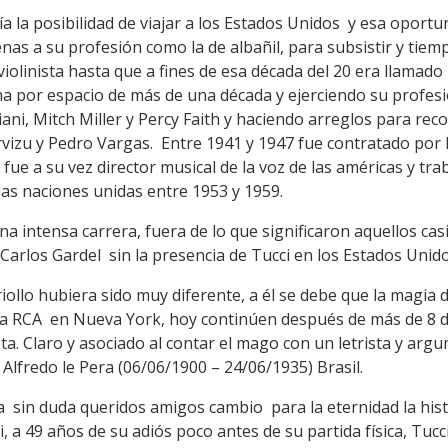
a la posibilidad de viajar a los Estados Unidos y esa oportu
enas a su profesión como la de albañil, para subsistir y ti
violinista hasta que a fines de esa década del 20 era llamad
 por espacio de más de una década y ejerciendo su profesi
, Mitch Miller y Percy Faith y haciendo arreglos para recon
rvizu y Pedro Vargas. Entre 1941 y 1947 fue contratado por 
" fue a su vez director musical de la voz de las américas y t
as naciones unidas entre 1953 y 1959.
a intensa carrera, fuera de lo que significaron aquellos casi
Carlos Gardel sin la presencia de Tucci en los Estados Unido
 criollo hubiera sido muy diferente, a él se debe que la magia
 la RCA en Nueva York, hoy continúen después de más de 8 d
ta. Claro y asociado al contar el mago con un letrista y arg
Alfredo le Pera (06/06/1900 – 24/06/1935) Brasil.
era sin duda queridos amigos cambio para la eternidad la hist
, a 49 años de su adiós poco antes de su partida física, Tu